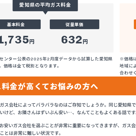
愛知県の平均ガス料金
基本料金
従量単価
1,735
632
円
円
センター公表の2025年2月度データから試算した愛知県
※価格
。価格は全て税別となります。
地域に
合わせ
ス料金が高くてお悩みの方へ
ガス会社によってバラバラなのはご存知でしょうか。同じ愛知県
いけど、お隣さんはずいぶん安い…、なんてこともよくある話です
お安いガス会社を選ぶことが非常に重要になってきますが、ガス会社
ことは非常に難しい状況です。