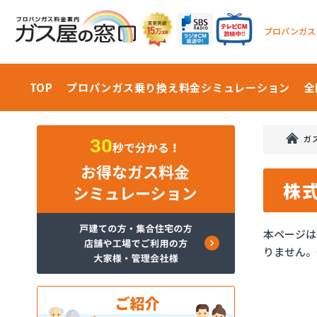
プロパンガス
TOP
プロパンガス乗り換え料金
シミュレーション
全
ガ
株
本ページは
りません。