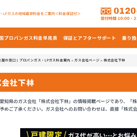
0120
・LPガスの地域最安料金をご案内＜料金保証付＞
受付時間
10:00 -
国プロパンガス
料金早見表
保証とアフターサポート
乗り換
ス屋の窓口 | プロパンガス・LPガス料金案内
ガス会社ページ
株式会社下林
>
>
式会社下林
愛知県のガス会社「株式会社下林」の情報掲載ページであり、「
予めご了承ください。ガス会社へのお問い合わせは、直接「株式会