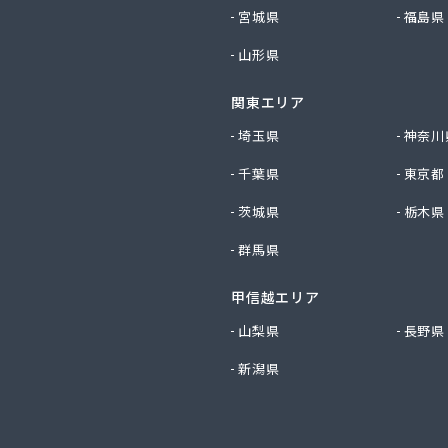
産業株式会社 尾張旭営業所
宮城県
福島県
ビルダー株式会社 リボンガス
山形県
り農協 燃料課・プロパンガス
ートステーション
関東エリア
シ商店
鹿乗店
埼玉県
神奈川
商店
千葉県
東京都
ケ株式会社
尾関商店
茨城県
栃木県
フ西日本株式会社名古屋店
群馬県
共和ライフ株式会社 一宮営業所
共和ライフ株式会社 一色営業所
甲信越エリア
共和ライフ株式会社 江南営業所
共和ライフ株式会社 三河営業所
山梨県
長野県
共和ライフ株式会社 三州営業所
新潟県
共和ライフ株式会社 豊川営業所
共和ライフ株式会社 名古屋西営業所
共和ライフ株式会社 緑営業所
高圧株式会社