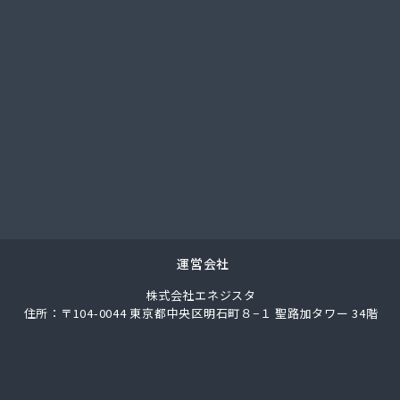
總業株式会社
總業株式会社 愛知西支店
ク
馬場株式会社
ガス協同組合
LPガス協会東三河支部
圧株式会社容器検査工場
化ガス協組江南営業所
パン
ス株式会社
ロパン
エネクスホームライフ中部株式会社 碧南営業所
運営会社
エネクスホームライフ中部株式会社 名古屋支店
株式会社エネジスタ
事
住所：〒104-0044 東京都中央区明石町８−１ 聖路加タワー 34階
店
ロパンガス有限会社
合資会社