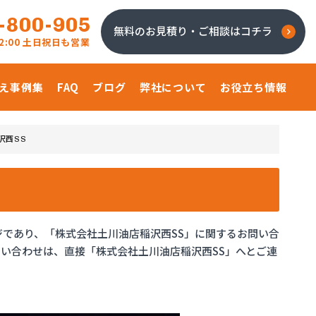
-800-905
無料のお見積り・ご相談はコチラ
 22:00 土日祝日も営業
え事例集
FAQ
ブログ
弊社について
お役立ち情報
沢西SS
ジであり、「株式会社土川油店稲沢西SS」に関するお問い合
い合わせは、直接「株式会社土川油店稲沢西SS」へとご連