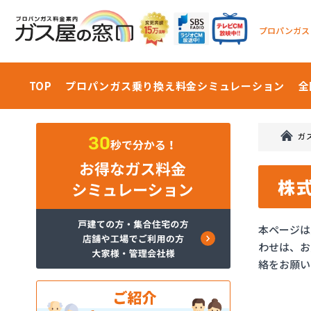
プロパンガス
TOP
プロパンガス乗り換え料金
シミュレーション
全
ガ
株
本ページは
わせは、お
絡をお願い