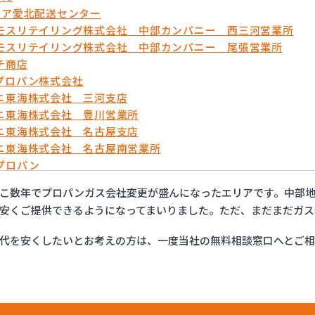
リア愛北配送センター
モスリテイリング株式会社 中部カンパニー 西三河営業所
モスリテイリング株式会社 中部カンパニー 尾張営業所
チ商店
プロパン株式会社
ニ東海株式会社 三河支店
ニ東海株式会社 豊川営業所
ニ東海株式会社 名古屋支店
ニ東海株式会社 名古屋南営業所
プロパン
ョップイチカワ
こ数年でプロパンガス会社変更が盛んになったエリアです。中部地
ックサービス株式会社 安城営業所
安くご提供できるようになってまいりました。ただ、まだまだガス
ックサービス株式会社 西三河支店
ックサービス株式会社 岡崎営業所
代を安くしたいとお考えの方は、一度当社の無料相談窓口へとご
ックサービス株式会社 蒲郡営業所
ックサービス株式会社 吉良営業所
ックサービス株式会社 新城営業所
ックサービス株式会社 西尾営業所