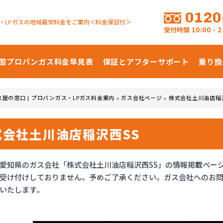
0120
・LPガスの地域最安料金をご案内＜料金保証付＞
受付時間
10:00 -
国プロパンガス
料金早見表
保証とアフターサポート
乗り換
ス屋の窓口 | プロパンガス・LPガス料金案内
ガス会社ページ
株式会社土川油店稲
>
>
式会社土川油店稲沢西SS
愛知県のガス会社「株式会社土川油店稲沢西SS」の情報掲載ペー
受け付けしておりません。予めご了承ください。ガス会社へのお問
いたします。