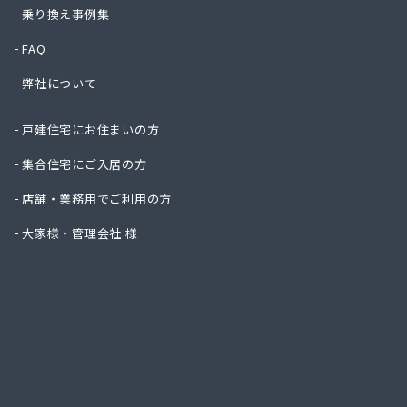
ニイミ
乗り換え事例集
ハタス
FAQ
ひまわ
フジオ
弊社について
フジヨ
フルタ
戸建住宅にお住まいの方
ます角
マルタ
集合住宅にご入居の方
マルト
店舗・業務用でご利用の方
ミライ
ヤマサ
大家様・管理会社 様
ヤマサ
ヤマサ
ヤマサ
ヤマサ
ヤマサ
ヤマサ
ヤマサ
ヤマサ