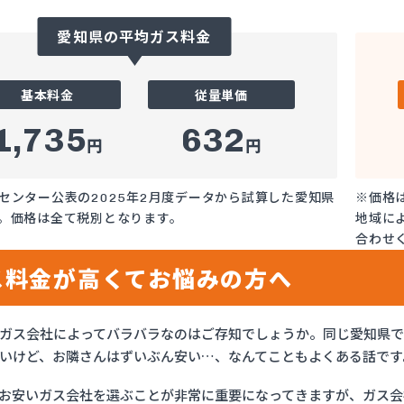
愛知県の平均ガス料金
基本料金
従量単価
1,735
632
円
円
センター公表の2025年2月度データから試算した愛知県
※価格
。価格は全て税別となります。
地域に
合わせ
ス料金が高くてお悩みの方へ
ガス会社によってバラバラなのはご存知でしょうか。同じ愛知県
いけど、お隣さんはずいぶん安い…、なんてこともよくある話です
お安いガス会社を選ぶことが非常に重要になってきますが、ガス会社