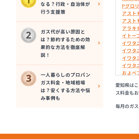
なる？行政・自治体が
Pグロ
行う支援策
アスト
アスト
アラキ
ガス代が高い原因と
イトー
は？節約するための効
イワタ
果的な方法を徹底解
イワタ
説！
イワタ
イワタ
およべ
一人暮らしのプロパン
ガスシ
ガス料金・地域相場
愛知県はこ
ガステ
は？安くする方法や悩
ス料金もお
ガステ
み事例も
ガステ
毎月のガス
ガステ
ガステ
ガステ
ガステ