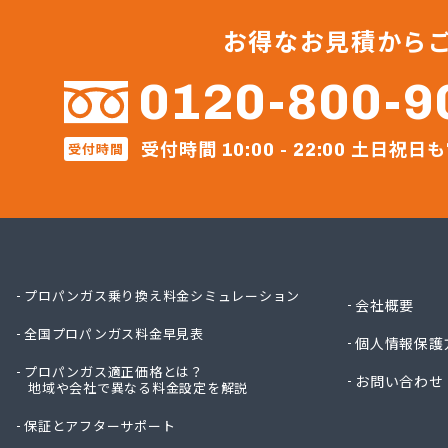
ガステ
ガステ
お得なお見積から
ガステ
カナダ
0120-800-9
カネテ
かね安
受付時間
土日祝日も
受付時間
カネ庄
10:00 - 22:00
コメリ
サーラ
サンダ
ジェイ
ジェイ
ダイイ
プロパンガス乗り換え料金シミュレーション
会社概要
ダイイ
全国プロパンガス料金早見表
チリウ
個人情報保護
ツバメ
プロパンガス適正価格とは？
お問い合わせ
地域や会社で異なる料金設定を解説
ニイミ
ニイミ
保証とアフターサポート
ニイミ