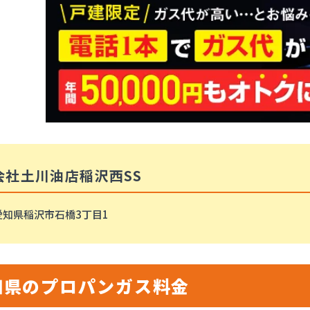
会社土川油店稲沢西SS
愛知県稲沢市石橋3丁目1
知県のプロパンガス料金