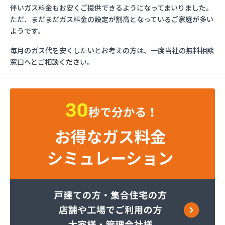
ガスショップイチカワ
伴いガス料金もお安くご提供できるようになってまいりました。
ガステックサービス株式会社 安城営業所
ただ、まだまだガス料金の設定が割高となっているご家庭が多い
ガステックサービス株式会社 西三河支店
ようです。
ガステックサービス株式会社 岡崎営業所
毎月のガス代を安くしたいとお考えの方は、一度当社の無料相談
ガステックサービス株式会社 蒲郡営業所
窓口へとご相談ください。
ガステックサービス株式会社 吉良営業所
ガステックサービス株式会社 新城営業所
ガステックサービス株式会社 西尾営業所
ガステックサービス株式会社 知立営業所
ガステックサービス株式会社 尾張支店 春日井営
業所
ガステックサービス株式会社 豊川営業所
カナダプロパン有限会社
カネテン商店
かね安商店
カネ庄津島店
コメリン
サーラプラザ蒲郡
サンダイ燃料店