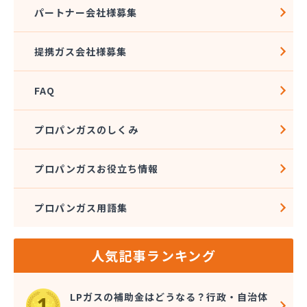
株式会社アドニス
パートナー会社様募集
株式会社アブカン 本店営業所
株式会社あみや商事 新城支店
提携ガス会社様募集
株式会社あみや商事 本社
株式会社あみや商事 豊川営業所
FAQ
株式会社エイチティーピー
株式会社エイチティーピー
株式会社エス・アイ東海
プロパンガスのしくみ
株式会社エネサンス中部 岡崎営業所
株式会社オーテック
プロパンガスお役立ち情報
株式会社オーテック
株式会社オーテック 西三河営業所
プロパンガス用語集
株式会社ガスキット
株式会社ガステクノサーブ
株式会社ガステム
人気記事ランキング
株式会社ガスパル 岡崎販売所
株式会社カネコ
株式会社カネ庄
LPガスの補助金はどうなる？行政・自治体
株式会社クラシアン岡崎支社