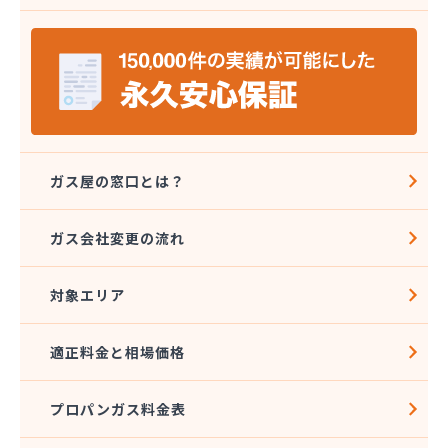
安城ガス株式会社
伊藤プロパン
伊藤忠エネクスホームライフ中部株式会社 碧南営
業所
伊藤忠エネクスホームライフ中部株式会社 名古屋
支店
稲垣商事
稲垣商店
ガス屋の窓口とは？
栄生プロパンガス有限会社
栄燃料
ガス会社変更の流れ
栄燃料合資会社
奥田米穀店
対象エリア
加藤燃料店
加藤豊昭
河村燃料店
適正料金と相場価格
花とプロパンの店
柿田燃料店
プロパンガス料金表
角広ガス
割又商店