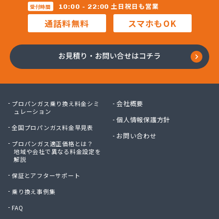
株式会社マルコー
土日祝日も営業
10:00 - 22:00
受付時間
株式会社マルハチ
通話料無料
スマホもOK
株式会社マルマン
株式会社モリシ太商店
株式会社ヤマアキ
お見積り・お問い合せはコチラ
株式会社よしや商店
株式会社リピックス
株式会社リピックス
株式会社リピックス 江南センター
会社概要
プロパンガス乗り換え料金シミ
株式会社リピックス 春日井センター
ュレーション
個人情報保護方針
株式会社伊藤次郎商店
全国プロパンガス料金早見表
株式会社一プロ
お問い合わせ
プロパンガス適正価格とは？
株式会社稲藤商店
地域や会社で異なる料金設定を
株式会社稲葉エネクス
解説
株式会社稲葉エネクス 本社・常滑南給油所
保証とアフターサポート
株式会社宇佐美プロパン
株式会社下林
乗り換え事例集
株式会社丸錦石油店
FAQ
株式会社熊谷産業