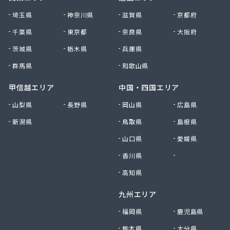
株式会社清川商店
埼玉県
神奈川県
滋賀県
京都府
株式会社西春日井農協JA西春日井エナジーLPガス
千葉県
東京都
奈良県
大阪府
株式会社青木サービス
茨城県
栃木県
兵庫県
株式会社石川鉄沖商店
株式会社石泰商会
群馬県
和歌山県
株式会社第一ガス商会
株式会社鷹羽商店
甲信越エリア
中国・四国エリア
株式会社中屋
山梨県
長野県
岡山県
広島県
株式会社中部燃料
新潟県
鳥取県
島根県
株式会社土川油店 L.P.G充填所
株式会社土川油店稲沢西SS
山口県
愛媛県
株式会社藤源商店
香川県
徳島県
株式会社内田プロパン
株式会社飯田ガス
高知県
株式会社富岡屋石油
九州エリア
株式会社堀井商店
株式会社油金商店
福岡県
鹿児島県
株式会社油直
熊本県
大分県