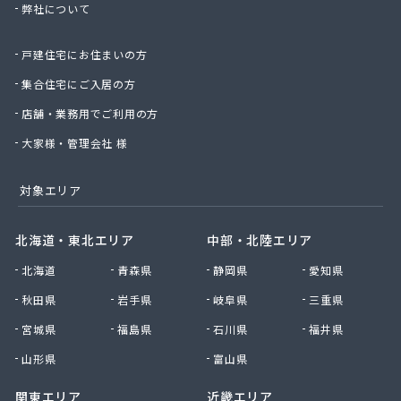
弊社について
株式会社桑原商事
株式会社絹庄ガス部
戸建住宅にお住まいの方
株式会社元久商店
株式会社古田商店
集合住宅にご入居の方
株式会社光プロパン瓦斯商会
店舗・業務用でご利用の方
株式会社三好ガス
株式会社山源服部商会
大家様・管理会社 様
株式会社山三商会
株式会社山新プロパン部
対象エリア
株式会社山田幸一商店
株式会社山本商店
北海道・東北エリア
中部・北陸エリア
株式会社小林本店
北海道
青森県
静岡県
愛知県
株式会社小林本店稲沢店
株式会社松村プロパン部
秋田県
岩手県
岐阜県
三重県
株式会社上田商店
宮城県
福島県
石川県
福井県
株式会社新東
株式会社森上製油所
山形県
富山県
株式会社森田屋燃料
関東エリア
近畿エリア
株式会社杉浦林産給油所