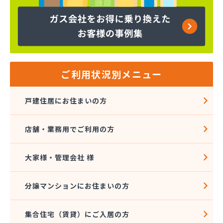
ヤマサ共和ライフ株式会社 一宮営業所
ヤマサ共和ライフ株式会社 一色営業所
ヤマサ共和ライフ株式会社 江南営業所
ヤマサ共和ライフ株式会社 三河営業所
ヤマサ共和ライフ株式会社 三州営業所
ヤマサ共和ライフ株式会社 豊川営業所
ご利用状況別メニュー
ヤマサ共和ライフ株式会社 名古屋西営業所
ヤマサ共和ライフ株式会社 緑営業所
戸建住居にお住まいの方
ヤマサ高圧株式会社
ヤマサ總業株式会社
店舗・業務用でご利用の方
ヤマサ總業株式会社 愛知西支店
ヤマトク
リーグ馬場株式会社
大家様・管理会社 様
愛西市ガス協同組合
愛知県LPガス協会東三河支部
分譲マンションにお住まいの方
愛知高圧株式会社容器検査工場
愛北液化ガス協組江南営業所
集合住宅（賃貸）にご入居の方
旭プロパン