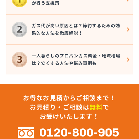
が行う支援策
株式会社コクネ
株式会社コザカヤ 春日井営業所
株式会社コジマガス
ガス代が高い原因とは？節約するための効
株式会社コジマガス ライフアップサポート
果的な方法を徹底解説！
株式会社コンプロ産工
株式会社シェル石油豊橋LPG充填工場
株式会社しんせきプロパン部
一人暮らしのプロパンガス料金・地域相場
株式会社スギサン化学
は？安くする方法や悩み事例も
株式会社スマイルガステクノロジー
株式会社タマヤガスサービス
株式会社テラモト
株式会社ナガシマ
お得なお見積からご相談まで！
株式会社バンノ
株式会社フジプロ
お見積り・ご相談は
無料
で
株式会社フジプロ刈谷営業所
お受けいたします！
株式会社ホームガス東海
株式会社ホームガス東海 楽田ショップ
0120-800-905
株式会社マルエイ名古屋支店