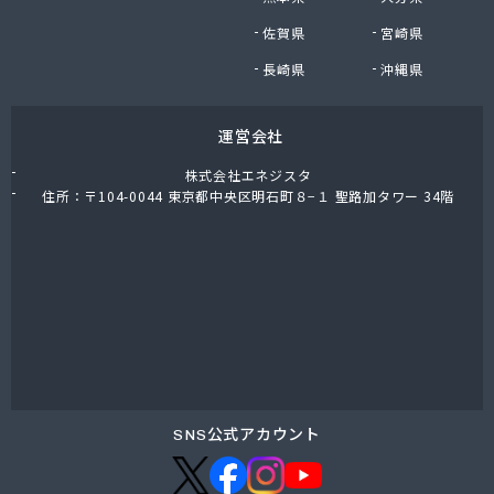
株式会社油直 オートガススタンド
佐賀県
宮崎県
株式会社油直 松久営業所
株式会社鈴木プロパン
長崎県
沖縄県
蒲郡ガス株式会社
刈谷ガス協組
運営会社
丸イ燃料株式会社
丸井商店外之原支店
株式会社エネジスタ
丸金薪炭店
住所：〒104-0044 東京都中央区明石町８−１ 聖路加タワー 34階
丸八商店
丸美瀬戸燃料株式会社
丸菱商事株式会社 LPG一宮営業所
丸菱商事株式会社 大府営業所
丸邦ガス住設株式会社
岩谷産業株式会社 三河営業所
岩田燃料株式会社
吉田石油店
橋本産業株式会社 名古屋営業所
SNS公式アカウント
玉屋プロパン株式会社
金桝屋