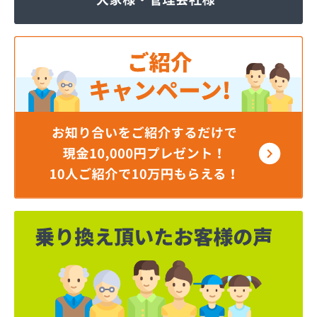
ジェイエイ・トービス株式会社 ガス課
ジェイエイ・トービス株式会社 名古屋営業所
ダイイチガスコム株式会社
ダイイチガスコム株式会社 尾張営業所
チリウヒーターサービス
ツバメガス株式会社新城営業所
ニイミガス株式会社
ニイミ産業株式会社 本部・ホームガス
ニイミ産業株式会社 ホームガス 名古屋西営業所
ニイミ産業株式会社 尾張旭営業所
ハタスビルダー株式会社 リボンガス
ひまわり農協 燃料課・プロパンガス
フジオートステーション
フジヨシ商店
フルタ鹿乗店
ます角商店
マルタケ株式会社
マルト尾関商店
ミライフ西日本株式会社名古屋店