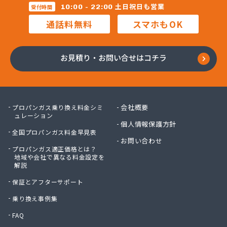
株式会社マルコー
土日祝日も営業
10:00 - 22:00
受付時間
株式会社マルハチ
通話料無料
スマホもOK
株式会社マルマン
株式会社モリシ太商店
株式会社ヤマアキ
お見積り・お問い合せはコチラ
株式会社よしや商店
株式会社リピックス
株式会社リピックス
株式会社リピックス 江南センター
会社概要
プロパンガス乗り換え料金シミ
株式会社リピックス 春日井センター
ュレーション
個人情報保護方針
株式会社伊藤次郎商店
全国プロパンガス料金早見表
株式会社一プロ
お問い合わせ
プロパンガス適正価格とは？
株式会社稲藤商店
地域や会社で異なる料金設定を
株式会社稲葉エネクス
解説
株式会社稲葉エネクス 本社・常滑南給油所
保証とアフターサポート
株式会社宇佐美プロパン
株式会社下林
乗り換え事例集
株式会社丸錦石油店
FAQ
株式会社熊谷産業