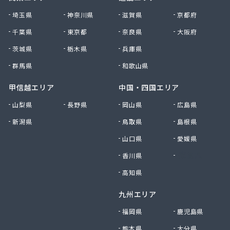
株式会社清川商店
埼玉県
神奈川県
滋賀県
京都府
株式会社西春日井農協JA西春日井エナジーLPガス
千葉県
東京都
奈良県
大阪府
株式会社青木サービス
茨城県
栃木県
兵庫県
株式会社石川鉄沖商店
株式会社石泰商会
群馬県
和歌山県
株式会社第一ガス商会
株式会社鷹羽商店
甲信越エリア
中国・四国エリア
株式会社中屋
山梨県
長野県
岡山県
広島県
株式会社中部燃料
新潟県
鳥取県
島根県
株式会社土川油店 L.P.G充填所
株式会社土川油店稲沢西SS
山口県
愛媛県
株式会社藤源商店
香川県
徳島県
株式会社内田プロパン
株式会社飯田ガス
高知県
株式会社富岡屋石油
九州エリア
株式会社堀井商店
株式会社油金商店
福岡県
鹿児島県
株式会社油直
熊本県
大分県