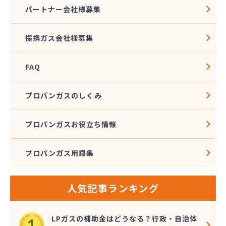
株式会社アドニス
パートナー会社様募集
株式会社アブカン 本店営業所
株式会社あみや商事 新城支店
提携ガス会社様募集
株式会社あみや商事 本社
株式会社あみや商事 豊川営業所
FAQ
株式会社エイチティーピー
株式会社エイチティーピー
株式会社エス・アイ東海
プロパンガスのしくみ
株式会社エネサンス中部 岡崎営業所
株式会社オーテック
プロパンガスお役立ち情報
株式会社オーテック
株式会社オーテック 西三河営業所
プロパンガス用語集
株式会社ガスキット
株式会社ガステクノサーブ
株式会社ガステム
人気記事ランキング
株式会社ガスパル 岡崎販売所
株式会社カネコ
株式会社カネ庄
LPガスの補助金はどうなる？行政・自治体
株式会社クラシアン岡崎支社