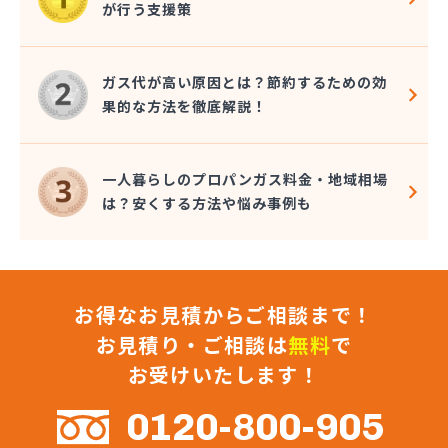
が行う支援策
株式会社コクネ
株式会社コザカヤ 春日井営業所
株式会社コジマガス
ガス代が高い原因とは？節約するための効
株式会社コジマガス ライフアップサポート
果的な方法を徹底解説！
株式会社コンプロ産工
株式会社シェル石油豊橋LPG充填工場
株式会社しんせきプロパン部
一人暮らしのプロパンガス料金・地域相場
株式会社スギサン化学
は？安くする方法や悩み事例も
株式会社スマイルガステクノロジー
株式会社タマヤガスサービス
株式会社テラモト
株式会社ナガシマ
お得なお見積からご相談まで！
株式会社バンノ
株式会社フジプロ
お見積り・ご相談は
無料
で
株式会社フジプロ刈谷営業所
お受けいたします！
株式会社ホームガス東海
株式会社ホームガス東海 楽田ショップ
0120-800-905
株式会社マルエイ名古屋支店