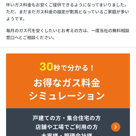
ガスショップイチカワ
伴いガス料金もお安くご提供できるようになってまいりました。
ガステックサービス株式会社 安城営業所
ただ、まだまだガス料金の設定が割高となっているご家庭が多い
ガステックサービス株式会社 西三河支店
ようです。
ガステックサービス株式会社 岡崎営業所
毎月のガス代を安くしたいとお考えの方は、一度当社の無料相談
ガステックサービス株式会社 蒲郡営業所
窓口へとご相談ください。
ガステックサービス株式会社 吉良営業所
ガステックサービス株式会社 新城営業所
ガステックサービス株式会社 西尾営業所
ガステックサービス株式会社 知立営業所
ガステックサービス株式会社 尾張支店 春日井営
業所
ガステックサービス株式会社 豊川営業所
カナダプロパン有限会社
カネテン商店
かね安商店
カネ庄津島店
コメリン
サーラプラザ蒲郡
サンダイ燃料店