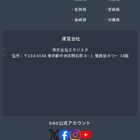
株式会社油直 オートガススタンド
佐賀県
宮崎県
株式会社油直 松久営業所
株式会社鈴木プロパン
長崎県
沖縄県
蒲郡ガス株式会社
刈谷ガス協組
運営会社
丸イ燃料株式会社
丸井商店外之原支店
株式会社エネジスタ
丸金薪炭店
住所：〒104-0044 東京都中央区明石町８−１ 聖路加タワー 34階
丸八商店
丸美瀬戸燃料株式会社
丸菱商事株式会社 LPG一宮営業所
丸菱商事株式会社 大府営業所
丸邦ガス住設株式会社
岩谷産業株式会社 三河営業所
岩田燃料株式会社
吉田石油店
橋本産業株式会社 名古屋営業所
SNS公式アカウント
玉屋プロパン株式会社
金桝屋