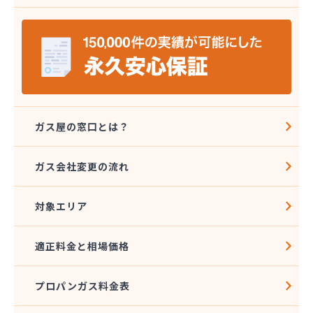
安城ガス株式会社
伊藤プロパン
伊藤忠エネクスホームライフ中部株式会社 碧南営
業所
伊藤忠エネクスホームライフ中部株式会社 名古屋
支店
稲垣商事
稲垣商店
ガス屋の窓口とは？
栄生プロパンガス有限会社
栄燃料
ガス会社変更の流れ
栄燃料合資会社
奥田米穀店
対象エリア
加藤燃料店
加藤豊昭
河村燃料店
適正料金と相場価格
花とプロパンの店
柿田燃料店
プロパンガス料金表
角広ガス
割又商店