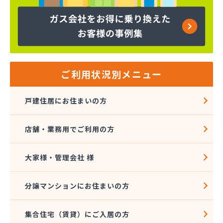
ヤマサ共和ライフ株式会社 一宮営業所
ヤマサ共和ライフ株式会社 一色営業所
ヤマサ共和ライフ株式会社 江南営業所
ヤマサ共和ライフ株式会社 三河営業所
ヤマサ共和ライフ株式会社 三州営業所
ヤマサ共和ライフ株式会社 豊川営業所
ご利用状況別メニュー
ヤマサ共和ライフ株式会社 名古屋西営業所
ヤマサ共和ライフ株式会社 緑営業所
戸建住居にお住まいの方
ヤマサ高圧株式会社
ヤマサ總業株式会社
店舗・業務用でご利用の方
ヤマサ總業株式会社 愛知西支店
ヤマトク
リーグ馬場株式会社
大家様・管理会社 様
愛西市ガス協同組合
愛知県LPガス協会東三河支部
分譲マンションにお住まいの方
愛知高圧株式会社容器検査工場
愛北液化ガス協組江南営業所
集合住宅（賃貸）にご入居の方
旭プロパン