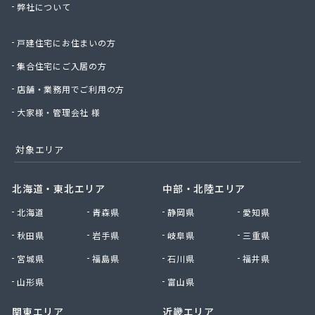
弊社について
株式会社桑原商事
株式会社絹庄ガス部
戸建住宅にお住まいの方
株式会社元久商店
株式会社古田商店
集合住宅にご入居の方
株式会社光プロパン瓦斯商会
店舗・業務用でご利用の方
株式会社三好ガス
株式会社山源服部商会
大家様・管理会社 様
株式会社山三商会
株式会社山新プロパン部
対象エリア
株式会社山田幸一商店
株式会社山本商店
北海道・東北エリア
中部・北陸エリア
株式会社小林本店
北海道
青森県
静岡県
愛知県
株式会社小林本店稲沢店
株式会社松村プロパン部
秋田県
岩手県
岐阜県
三重県
株式会社上田商店
宮城県
福島県
石川県
福井県
株式会社新東
株式会社森上製油所
山形県
富山県
株式会社森田屋燃料
関東エリア
近畿エリア
株式会社杉浦林産給油所