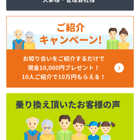
ジェイエイ・トービス株式会社 ガス課
ジェイエイ・トービス株式会社 名古屋営業所
ダイイチガスコム株式会社
ダイイチガスコム株式会社 尾張営業所
チリウヒーターサービス
ツバメガス株式会社新城営業所
ニイミガス株式会社
ニイミ産業株式会社 本部・ホームガス
ニイミ産業株式会社 ホームガス 名古屋西営業所
ニイミ産業株式会社 尾張旭営業所
ハタスビルダー株式会社 リボンガス
ひまわり農協 燃料課・プロパンガス
フジオートステーション
フジヨシ商店
フルタ鹿乗店
ます角商店
マルタケ株式会社
マルト尾関商店
ミライフ西日本株式会社名古屋店