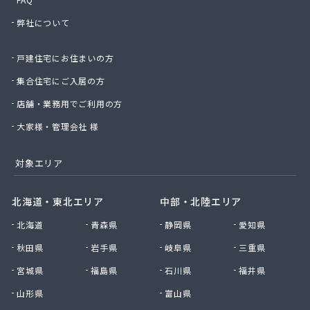
株式会社熊谷産業
弊社について
株式会社桑原商事
株式会社絹庄ガス部
戸建住宅にお住まいの方
株式会社元久商店
株式会社古田商店
集合住宅にご入居の方
株式会社光プロパン瓦斯商会
店舗・業務用でご利用の方
株式会社三好ガス
株式会社山源服部商会
大家様・管理会社 様
株式会社山三商会
株式会社山新プロパン部
対象エリア
株式会社山田幸一商店
株式会社山本商店
北海道・東北エリア
中部・北陸エリア
株式会社小林本店
北海道
青森県
静岡県
愛知県
株式会社小林本店稲沢店
株式会社松村プロパン部
秋田県
岩手県
岐阜県
三重県
株式会社上田商店
宮城県
福島県
石川県
福井県
株式会社新東
株式会社森上製油所
山形県
富山県
株式会社森田屋燃料