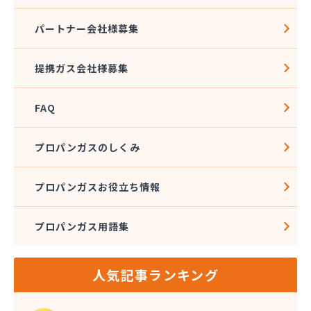
割又商店
株式会社アドニス
パートナー会社様募集
株式会社アブカン 本店営業所
株式会社あみや商事 新城支店
提携ガス会社様募集
株式会社あみや商事 本社
株式会社あみや商事 豊川営業所
FAQ
株式会社エイチティーピー
株式会社エイチティーピー
株式会社エス・アイ東海
プロパンガスのしくみ
株式会社エネサンス中部 岡崎営業所
株式会社オーテック
プロパンガスお役立ち情報
株式会社オーテック
株式会社オーテック 西三河営業所
プロパンガス用語集
株式会社ガスキット
株式会社ガステクノサーブ
株式会社ガステム
人気記事ランキング
株式会社ガスパル 岡崎販売所
株式会社カネコ
株式会社カネ庄