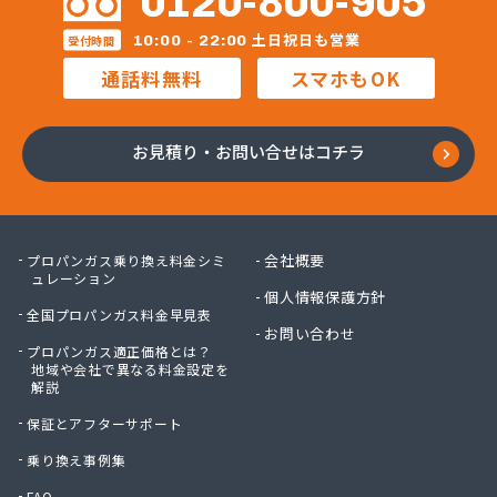
0120-800-905
株式会社マルエイ名古屋支店
株式会社マルコー
土日祝日も営業
10:00 - 22:00
受付時間
株式会社マルハチ
通話料無料
スマホもOK
株式会社マルマン
株式会社モリシ太商店
株式会社ヤマアキ
お見積り・お問い合せはコチラ
株式会社よしや商店
株式会社リピックス
株式会社リピックス
株式会社リピックス 江南センター
会社概要
プロパンガス乗り換え料金シミ
株式会社リピックス 春日井センター
ュレーション
個人情報保護方針
株式会社伊藤次郎商店
全国プロパンガス料金早見表
株式会社一プロ
お問い合わせ
プロパンガス適正価格とは？
株式会社稲藤商店
地域や会社で異なる料金設定を
株式会社稲葉エネクス
解説
株式会社稲葉エネクス 本社・常滑南給油所
保証とアフターサポート
株式会社宇佐美プロパン
株式会社下林
乗り換え事例集
株式会社丸錦石油店
FAQ