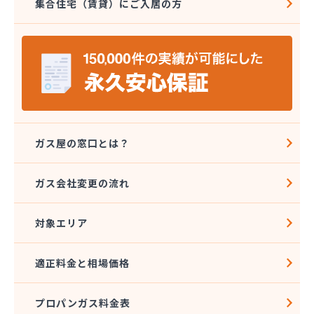
集合住宅（賃貸）にご入居の方
旭プロパン
安城ガス株式会社
伊藤プロパン
伊藤忠エネクスホームライフ中部株式会社 碧南営
業所
伊藤忠エネクスホームライフ中部株式会社 名古屋
支店
稲垣商事
稲垣商店
ガス屋の窓口とは？
栄生プロパンガス有限会社
栄燃料
ガス会社変更の流れ
栄燃料合資会社
奥田米穀店
対象エリア
加藤燃料店
加藤豊昭
河村燃料店
適正料金と相場価格
花とプロパンの店
柿田燃料店
プロパンガス料金表
角広ガス