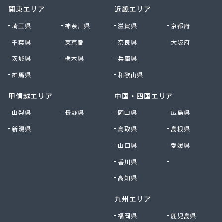
関東エリア
近畿エリア
株式会社杉浦林産給油所
株式会社清川商店
埼玉県
神奈川県
滋賀県
京都府
株式会社西春日井農協JA西春日井エナジーLPガス
千葉県
東京都
奈良県
大阪府
株式会社青木サービス
茨城県
栃木県
兵庫県
株式会社石川鉄沖商店
株式会社石泰商会
群馬県
和歌山県
株式会社第一ガス商会
株式会社鷹羽商店
甲信越エリア
中国・四国エリア
株式会社中屋
山梨県
長野県
岡山県
広島県
株式会社中部燃料
新潟県
鳥取県
島根県
株式会社土川油店 L.P.G充填所
株式会社土川油店稲沢西SS
山口県
愛媛県
株式会社藤源商店
香川県
徳島県
株式会社内田プロパン
株式会社飯田ガス
高知県
株式会社富岡屋石油
九州エリア
株式会社堀井商店
株式会社油金商店
福岡県
鹿児島県