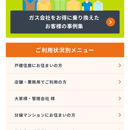
ミライフ西日本株式会社名古屋店
ヤマサ共和ライフ株式会社 一宮営業所
ヤマサ共和ライフ株式会社 一色営業所
ヤマサ共和ライフ株式会社 江南営業所
ヤマサ共和ライフ株式会社 三河営業所
ヤマサ共和ライフ株式会社 三州営業所
ヤマサ共和ライフ株式会社 豊川営業所
ご利用状況別メニュー
ヤマサ共和ライフ株式会社 名古屋西営業所
ヤマサ共和ライフ株式会社 緑営業所
戸建住居にお住まいの方
ヤマサ高圧株式会社
ヤマサ總業株式会社
店舗・業務用でご利用の方
ヤマサ總業株式会社 愛知西支店
ヤマトク
リーグ馬場株式会社
大家様・管理会社 様
愛西市ガス協同組合
愛知県LPガス協会東三河支部
分譲マンションにお住まいの方
愛知高圧株式会社容器検査工場
愛北液化ガス協組江南営業所