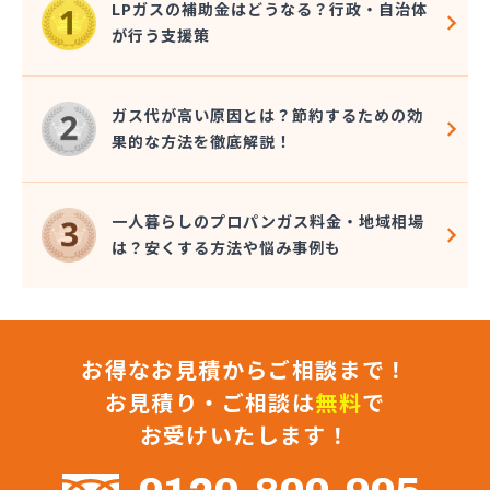
LPガスの補助金はどうなる？行政・自治体
株式会社クラシアン岡崎支社
が行う支援策
株式会社コクネ
株式会社コザカヤ 春日井営業所
株式会社コジマガス
ガス代が高い原因とは？節約するための効
株式会社コジマガス ライフアップサポート
果的な方法を徹底解説！
株式会社コンプロ産工
株式会社シェル石油豊橋LPG充填工場
株式会社しんせきプロパン部
一人暮らしのプロパンガス料金・地域相場
株式会社スギサン化学
は？安くする方法や悩み事例も
株式会社スマイルガステクノロジー
株式会社タマヤガスサービス
株式会社テラモト
株式会社ナガシマ
お得なお見積からご相談まで！
株式会社バンノ
株式会社フジプロ
お見積り・ご相談は
無料
で
株式会社フジプロ刈谷営業所
お受けいたします！
株式会社ホームガス東海
株式会社ホームガス東海 楽田ショップ