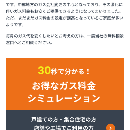
およべプロパン
です。中部地方のガス会社変更の中心となっており、その激化に
ガスショップイチカワ
伴いガス料金もお安くご提供できるようになってまいりました。
ガステックサービス株式会社 安城営業所
ただ、まだまだガス料金の設定が割高となっているご家庭が多い
ガステックサービス株式会社 西三河支店
ようです。
ガステックサービス株式会社 岡崎営業所
毎月のガス代を安くしたいとお考えの方は、一度当社の無料相談
ガステックサービス株式会社 蒲郡営業所
窓口へとご相談ください。
ガステックサービス株式会社 吉良営業所
ガステックサービス株式会社 新城営業所
ガステックサービス株式会社 西尾営業所
ガステックサービス株式会社 知立営業所
ガステックサービス株式会社 尾張支店 春日井営
業所
ガステックサービス株式会社 豊川営業所
カナダプロパン有限会社
カネテン商店
かね安商店
カネ庄津島店
コメリン
サーラプラザ蒲郡