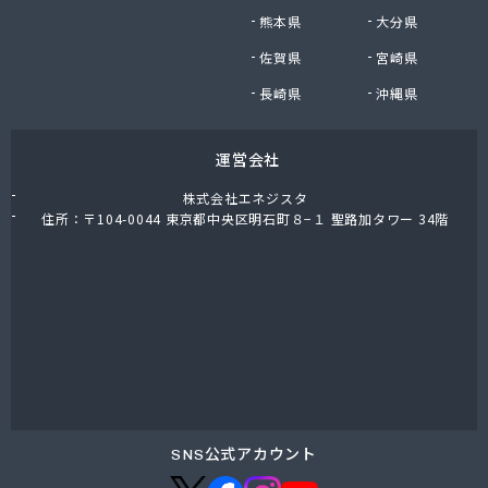
株式会社油直
熊本県
大分県
株式会社油直 オートガススタンド
佐賀県
宮崎県
株式会社油直 松久営業所
株式会社鈴木プロパン
長崎県
沖縄県
蒲郡ガス株式会社
刈谷ガス協組
運営会社
丸イ燃料株式会社
丸井商店外之原支店
株式会社エネジスタ
丸金薪炭店
住所：〒104-0044 東京都中央区明石町８−１ 聖路加タワー 34階
丸八商店
丸美瀬戸燃料株式会社
丸菱商事株式会社 LPG一宮営業所
丸菱商事株式会社 大府営業所
丸邦ガス住設株式会社
岩谷産業株式会社 三河営業所
岩田燃料株式会社
吉田石油店
橋本産業株式会社 名古屋営業所
SNS公式アカウント
玉屋プロパン株式会社