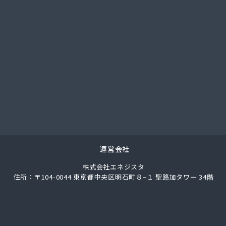
總業株式会社 愛知西支店
ク
馬場株式会社
ガス協同組合
LPガス協会東三河支部
圧株式会社容器検査工場
化ガス協組江南営業所
パン
ス株式会社
ロパン
エネクスホームライフ中部株式会社 碧南営業所
エネクスホームライフ中部株式会社 名古屋支店
運営会社
事
株式会社エネジスタ
店
住所：〒104-0044 東京都中央区明石町８−１ 聖路加タワー 34階
ロパンガス有限会社
合資会社
穀店