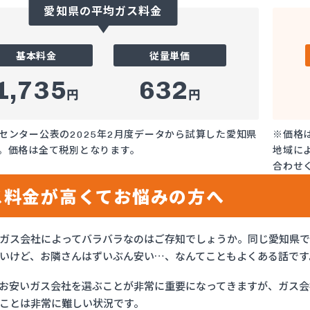
愛知県の平均ガス料金
基本料金
従量単価
1,735
632
円
円
センター公表の2025年2月度データから試算した愛知県
※価格
。価格は全て税別となります。
地域に
合わせ
ス料金が高くてお悩みの方へ
ガス会社によってバラバラなのはご存知でしょうか。同じ愛知県
いけど、お隣さんはずいぶん安い…、なんてこともよくある話です
お安いガス会社を選ぶことが非常に重要になってきますが、ガス会社
ことは非常に難しい状況です。