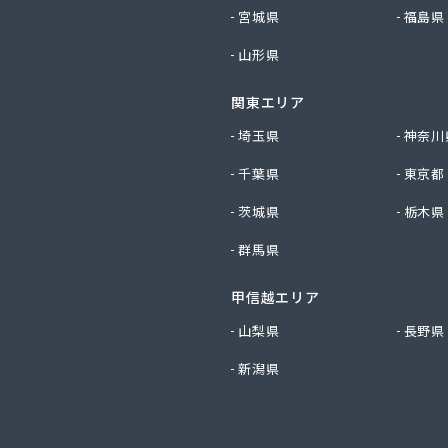
ビルダー株式会社 リボンガス
宮城県
福島県
り農協 燃料課・プロパンガス
山形県
ートステーション
シ商店
関東エリア
鹿乗店
商店
埼玉県
神奈川
ケ株式会社
千葉県
東京都
尾関商店
フ西日本株式会社名古屋店
茨城県
栃木県
共和ライフ株式会社 一宮営業所
群馬県
共和ライフ株式会社 一色営業所
共和ライフ株式会社 江南営業所
共和ライフ株式会社 三河営業所
甲信越エリア
共和ライフ株式会社 三州営業所
山梨県
長野県
共和ライフ株式会社 豊川営業所
新潟県
共和ライフ株式会社 名古屋西営業所
共和ライフ株式会社 緑営業所
高圧株式会社
總業株式会社