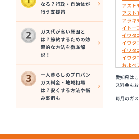
なる？行政・自治体が
アスト
行う支援策
アスト
アラキ
イトー
ガス代が高い原因と
イワタ
は？節約するための効
イワタ
果的な方法を徹底解
イワタ
説！
イワタ
およべ
ガスシ
一人暮らしのプロパン
愛知県はこ
ガステ
ガス料金・地域相場
ス料金もお
ガステ
は？安くする方法や悩
ガステ
み事例も
毎月のガス
ガステ
ガステ
ガステ
ガステ
ガステ