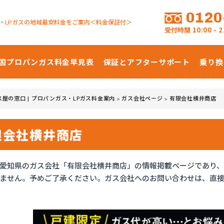
0120
・LPガスの地域最安料金をご案内＜料金保証付＞
受付時間
10:00 -
国プロパンガス
料金早見表
保証とアフターサポート
乗り換
ス屋の窓口 | プロパンガス・LPガス料金案内
ガス会社ページ
有限会社横井商店
>
>
限会社横井商店
愛知県のガス会社「有限会社横井商店」の情報掲載ページであり
ません。予めご了承ください。ガス会社へのお問い合わせは、直接