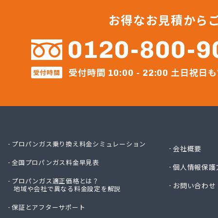
ガステ
ガステ
お得なお見積から
カナダ
カネテ
0120-800-9
かね安
カネ庄
受付時間
土日祝日も
コメリ
受付時間
10:00 - 22:00
サーラ
サンダ
ジェイ
ジェイ
ダイイ
ダイイ
プロパンガス乗り換え料金シミュレーション
会社概要
チリウ
全国プロパンガス料金早見表
ツバメ
個人情報保護
ニイミ
プロパンガス適正価格とは？
お問い合わせ
ニイミ
地域や会社で異なる料金設定を解説
ニイミ
保証とアフターサポート
ニイミ