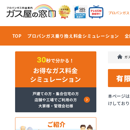
プロパンガス
TOP
プロパンガス乗り換え料金
シミュレーション
全
ガ
有
本ページは
けしており