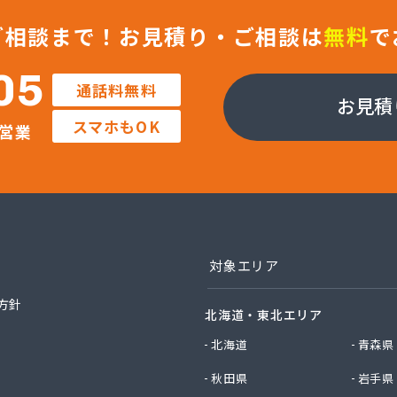
ックサービス株式会社 尾張支店 春日井営業所
ックサービス株式会社 豊川営業所
ご相談まで！
お見積り・ご相談は
無料
で
プロパン有限会社
ン商店
05
通話料無料
商店
お見積
津島店
スマホもOK
営業
ン
プラザ蒲郡
イ燃料店
エイ・トービス株式会社 ガス課
エイ・トービス株式会社 名古屋営業所
チガスコム株式会社
チガスコム株式会社 尾張営業所
対象エリア
ヒーターサービス
ガス株式会社新城営業所
方針
北海道・東北エリア
ガス株式会社
産業株式会社 本部・ホームガス
北海道
青森県
産業株式会社 ホームガス 名古屋西営業所
秋田県
岩手県
産業株式会社 尾張旭営業所