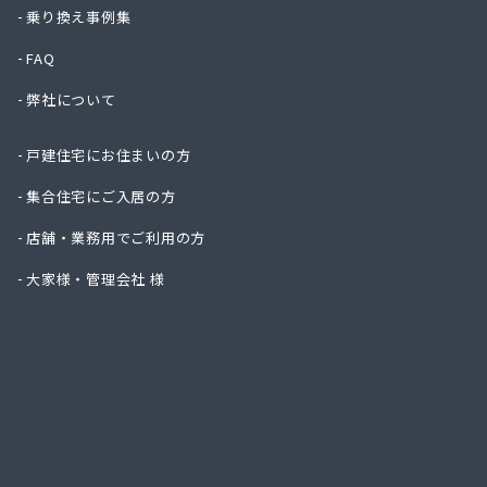
ハタス
乗り換え事例集
ひまわ
FAQ
フジオ
フジヨ
弊社について
フルタ
ます角
戸建住宅にお住まいの方
マルタ
マルト
集合住宅にご入居の方
ミライ
店舗・業務用でご利用の方
ヤマサ
ヤマサ
大家様・管理会社 様
ヤマサ
ヤマサ
ヤマサ
ヤマサ
ヤマサ
ヤマサ
ヤマサ
ヤマサ