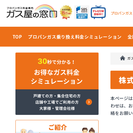
プロパンガス
TOP
プロパンガス乗り換え料金
シミュレーション
全
ガ
株
本ページは
わせは、お
絡をお願い