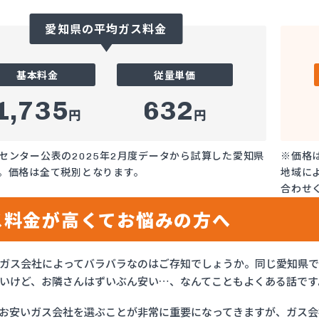
愛知県の平均ガス料金
基本料金
従量単価
1,735
632
円
円
センター公表の2025年2月度データから試算した愛知県
※価格
。価格は全て税別となります。
地域に
合わせ
ス料金が高くてお悩みの方へ
ガス会社によってバラバラなのはご存知でしょうか。同じ愛知県
いけど、お隣さんはずいぶん安い…、なんてこともよくある話です
お安いガス会社を選ぶことが非常に重要になってきますが、ガス会社