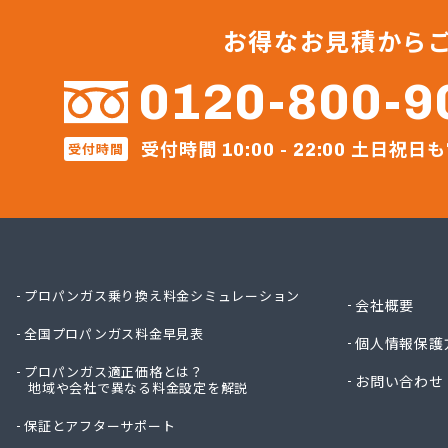
ガステ
ガステ
お得なお見積から
ガステ
カナダ
0120-800-9
カネテ
かね安
受付時間
土日祝日も
受付時間
カネ庄
10:00 - 22:00
コメリ
サーラ
サンダ
ジェイ
ジェイ
ダイイ
プロパンガス乗り換え料金シミュレーション
会社概要
ダイイ
全国プロパンガス料金早見表
チリウ
個人情報保護
ツバメ
プロパンガス適正価格とは？
お問い合わせ
地域や会社で異なる料金設定を解説
ニイミ
ニイミ
保証とアフターサポート
ニイミ