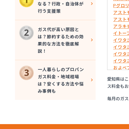
なる？行政・自治体が
Pグロ
行う支援策
アスト
アスト
アラキ
ガス代が高い原因と
イトー
は？節約するための効
イワタ
果的な方法を徹底解
イワタ
説！
イワタ
イワタ
およべ
一人暮らしのプロパン
ガスシ
ガス料金・地域相場
愛知県はこ
ガステ
は？安くする方法や悩
ス料金もお
ガステ
み事例も
ガステ
毎月のガス
ガステ
ガステ
ガステ
ガステ