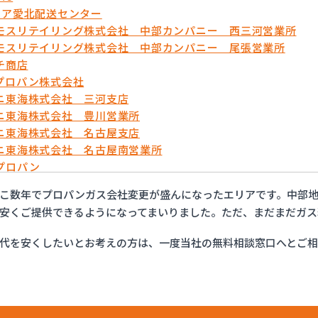
リア愛北配送センター
モスリテイリング株式会社 中部カンパニー 西三河営業所
モスリテイリング株式会社 中部カンパニー 尾張営業所
チ商店
プロパン株式会社
ニ東海株式会社 三河支店
ニ東海株式会社 豊川営業所
ニ東海株式会社 名古屋支店
ニ東海株式会社 名古屋南営業所
プロパン
ョップイチカワ
こ数年でプロパンガス会社変更が盛んになったエリアです。中部地
ックサービス株式会社 安城営業所
安くご提供できるようになってまいりました。ただ、まだまだガス
ックサービス株式会社 西三河支店
ックサービス株式会社 岡崎営業所
代を安くしたいとお考えの方は、一度当社の無料相談窓口へとご
ックサービス株式会社 蒲郡営業所
ックサービス株式会社 吉良営業所
ックサービス株式会社 新城営業所
ックサービス株式会社 西尾営業所