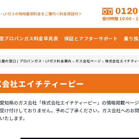
0120
・LPガスの地域最安料金をご案内＜料金保証付＞
受付時間
10:00 -
国プロパンガス
料金早見表
保証とアフターサポート
乗り換
ス屋の窓口 | プロパンガス・LPガス料金案内
ガス会社ページ
株式会社エイチティ
>
>
式会社エイチティーピー
愛知県のガス会社「株式会社エイチティーピー」の情報掲載ページ
受け付けしておりません。予めご了承ください。ガス会社へのお問
いたします。