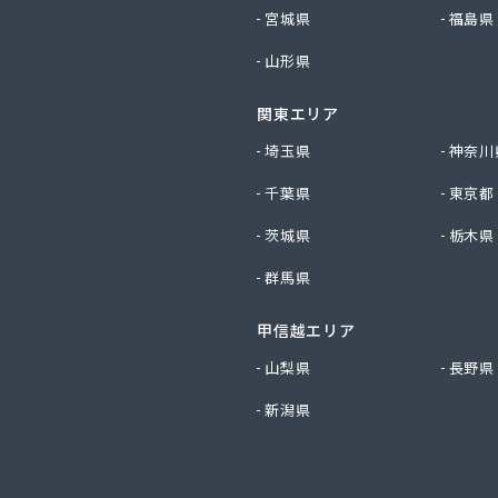
産業株式会社 尾張旭営業所
宮城県
福島県
ビルダー株式会社 リボンガス
山形県
り農協 燃料課・プロパンガス
ートステーション
関東エリア
シ商店
鹿乗店
埼玉県
神奈川
商店
千葉県
東京都
ケ株式会社
尾関商店
茨城県
栃木県
フ西日本株式会社名古屋店
群馬県
共和ライフ株式会社 一宮営業所
共和ライフ株式会社 一色営業所
甲信越エリア
共和ライフ株式会社 江南営業所
共和ライフ株式会社 三河営業所
山梨県
長野県
共和ライフ株式会社 三州営業所
新潟県
共和ライフ株式会社 豊川営業所
共和ライフ株式会社 名古屋西営業所
共和ライフ株式会社 緑営業所
高圧株式会社