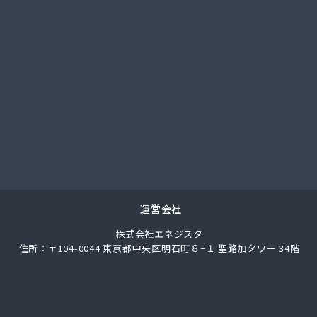
總業株式会社
總業株式会社 愛知西支店
ク
馬場株式会社
ガス協同組合
LPガス協会東三河支部
圧株式会社容器検査工場
化ガス協組江南営業所
パン
ス株式会社
ロパン
エネクスホームライフ中部株式会社 碧南営業所
運営会社
エネクスホームライフ中部株式会社 名古屋支店
株式会社エネジスタ
事
住所：〒104-0044 東京都中央区明石町８−１ 聖路加タワー 34階
店
ロパンガス有限会社
合資会社