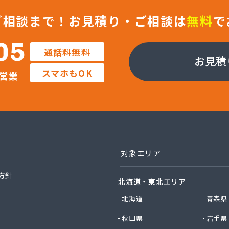
ックサービス株式会社 知立営業所
ックサービス株式会社 尾張支店 春日井営業所
ご相談まで！
お見積り・ご相談は
無料
で
ックサービス株式会社 豊川営業所
プロパン有限会社
05
通話料無料
ン商店
お見積
商店
スマホもOK
営業
津島店
ン
プラザ蒲郡
イ燃料店
エイ・トービス株式会社 ガス課
エイ・トービス株式会社 名古屋営業所
チガスコム株式会社
対象エリア
チガスコム株式会社 尾張営業所
ヒーターサービス
方針
北海道・東北エリア
ガス株式会社新城営業所
ガス株式会社
北海道
青森県
産業株式会社 本部・ホームガス
秋田県
岩手県
産業株式会社 ホームガス 名古屋西営業所